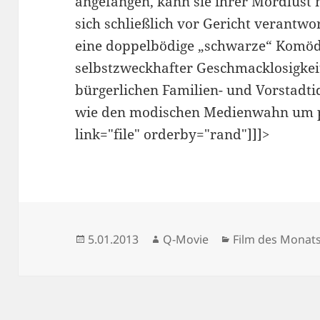
angefangen, kann sie ihrer Mordlust
sich schließlich vor Gericht verantwo
eine doppelbödige „schwarze“ Komödi
selbstzweckhafter Geschmacklosigkeit
bürgerlichen Familien- und Vorstadt
wie den modischen Medienwahn um pa
link="file" orderby="rand"]]]>
Veröffentlicht
Autor
Kategorien
5.01.2013
Q-Movie
Film des Monat
am