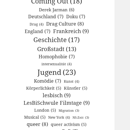
Coming Out
(18)
Derek Jarman
(6)
Deutschland
(7)
Doku
(7)
Drag Culture
(8)
Drag
(4)
Frankreich
(9)
England
(7)
Geschichte
(17)
Großstadt
(13)
Homophobie
(7)
intersexualität
(4)
Jugend
(23)
Komödie
(7)
Kunst
(4)
Körperlichkeit
(5)
Künstler
(5)
lesbisch
(9)
LesBiSchwule Filmtage
(9)
London
(5)
Migration
(3)
Musical
(5)
New York
(4)
NS-Zeit
(3)
queer
(8)
queer activism
(5)