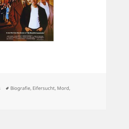
Schlagwörter
s
Biografie
,
Eifersucht
,
Mord
,