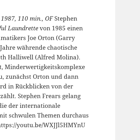
 1987, 110 min., OF
Stephen
ful Laundrette
von 1985 einen
amatikers Joe Orton (Garry
6 Jahre währende chaotische
h Halliwell (Alfred Molina).
cht, Minderwertigkeits­komplexe
zu, zunächst Orton und dann
wird in Rückblicken von der
zählt. Stephen Frears gelang
ie der internationale
 mit schwulen Themen durchaus
 https://youtu.be/WXJJl5HMYnU