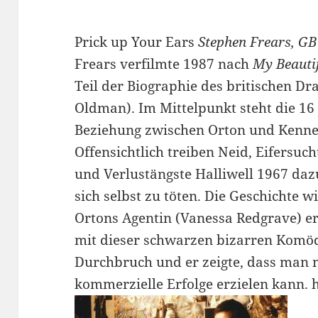
Prick up Your Ears
Stephen Frears, GB
Frears verfilmte 1987 nach
My Beauti
Teil der Biographie des britischen Dr
Oldman). Im Mittel­punkt steht die 1
Beziehung zwischen Orton und Kennet
Offen­sichtlich treiben Neid, Eifersu
und Verlust­ängste Halliwell 1967 da
sich selbst zu töten. Die Ge­schichte 
Ortons Agentin (Vanessa Redgrave) er
mit dieser schwarzen bizarren Komöd
Durchbruch und er zeigte, dass man
kommerzielle Erfolge erzielen kann.