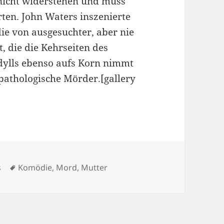
 nicht widerstehen und muss
rten. John Waters inszenierte
e von ausgesuchter, aber nie
, die die Kehrseiten des
idylls ebenso aufs Korn nimmt
thologische Mörder.[gallery
Schlagwörter
s
Komödie
,
Mord
,
Mutter