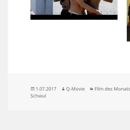
Veröffentlicht
Autor
Kategorien
1.07.2017
Q-Movie
Film des Monat
am
Schwul