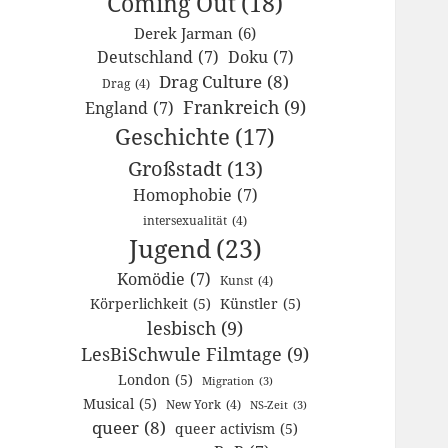
Coming Out
(18)
Derek Jarman
(6)
Deutschland
(7)
Doku
(7)
Drag Culture
(8)
Drag
(4)
Frankreich
(9)
England
(7)
Geschichte
(17)
Großstadt
(13)
Homophobie
(7)
intersexualität
(4)
Jugend
(23)
Komödie
(7)
Kunst
(4)
Körperlichkeit
(5)
Künstler
(5)
lesbisch
(9)
LesBiSchwule Filmtage
(9)
London
(5)
Migration
(3)
Musical
(5)
New York
(4)
NS-Zeit
(3)
queer
(8)
queer activism
(5)