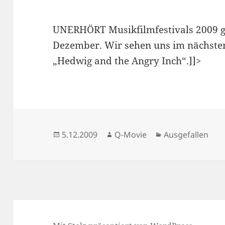
UNERHÖRT Musikfilmfestivals 2009 gi
Dezember. Wir sehen uns im nächsten
„Hedwig and the Angry Inch“.]]>
Veröffentlicht
Autor
Kategorien
5.12.2009
Q-Movie
Ausgefallen
am