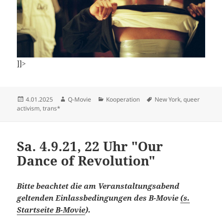
]]>
Veröffentlicht
Autor
Kategorien
Schlagwörter
4.01.2025
Q-Movie
Kooperation
New York
,
queer
am
activism
,
trans*
Sa. 4.9.21, 22 Uhr "Our
Dance of Revolution"
Bitte beachtet die am Veranstaltungsabend
geltenden Einlassbedingungen des B-Movie
(s.
Startseite B-Movie
).