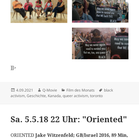
]]>
Veröffentlicht
Autor
Kategorien
Schlagwörter
4.09.2021
Q-Movie
Film des Monats
black
am
activism
,
Geschichte
,
Kanada
,
queer activism
,
toronto
Sa. 5.5.18 22 Uhr: "Oriented"
ORIENTED
Jake Witzenfeld; GB/Israel 2016, 89 Min,