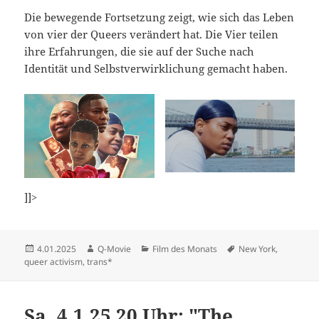
Die bewegende Fortsetzung zeigt, wie sich das Leben
von vier der Queers verändert hat. Die Vier teilen
ihre Erfahrungen, die sie auf der Suche nach
Identität und Selbstverwirklichung gemacht haben.
]]>
Veröffentlicht
Autor
Kategorien
Schlagwörter
4.01.2025
Q-Movie
Film des Monats
New York
,
am
queer activism
,
trans*
Sa. 4.1.25 20 Uhr: "The