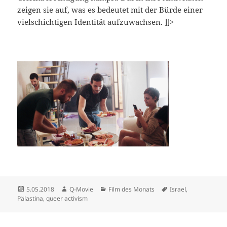
zeigen sie auf, was es bedeutet mit der Bürde einer
vielschichtigen Identität aufzuwachsen.
]]>
Veröffentlicht
Autor
Kategorien
Schlagwörter
5.05.2018
Q-Movie
Film des Monats
Israel
,
am
Pälastina
,
queer activism