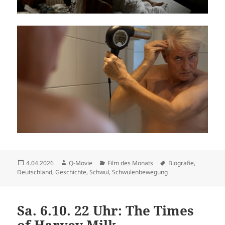
Veröffentlicht
Autor
Kategorien
Schlagwörter
4.04.2026
Q-Movie
Film des Monats
Biografie
,
am
Deutschland
,
Geschichte
,
Schwul
,
Schwulenbewegung
Sa. 6.10. 22 Uhr: The Times