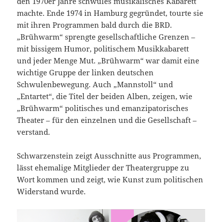
den 1970er Jahre schwules musika­lisches Kabarett
machte. Ende 1974 in Hamburg gegründet, tourte sie
mit ihren Programmen bald durch die BRD.
„Brühwarm“ sprengte gesellschaftliche Grenzen –
mit bissigem Humor, poli­ti­schem Musik­kabarett
und jeder Menge Mut. „Brühwarm“ war damit eine
wich­tige Gruppe der linken deut­schen
Schwulenbewegung. Auch „Mannstoll“ und
„Entartet“, die Titel der beiden Alben, zeigen, wie
„Brühwarm“ politi­sches und emanzipatorisches
Theater – für den einzelnen und die Gesellschaft –
verstand.
Schwarzenstein zeigt Ausschnitte aus Programmen,
lässt ehemalige Mit­glie­der der Theatergruppe zu
Wort kommen und zeigt, wie Kunst zum politischen
Widerstand wurde.