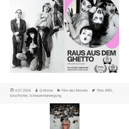
Veröffentlicht
Autor
Kategorien
Schlagwörter
4.07.2026
Q-Movie
Film des Monats
70er
,
BRD
,
am
Geschichte
,
Schwulenbewegung