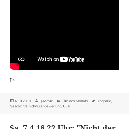
]]>
Veröffentlicht
Autor
Kategorien
Schlagwörter
6.10.2018
Q-Movie
Film des Monats
Biografie
,
am
Geschichte
,
Schwulenbewegung
,
USA
Sa. 7.4.18 22 Uhr: "Nicht der