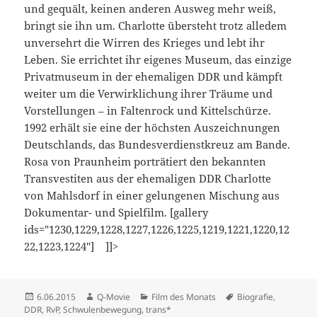
und gequält, keinen anderen Ausweg mehr weiß,
bringt sie ihn um. Charlotte übersteht trotz alledem
unversehrt die Wirren des Krieges und lebt ihr
Leben. Sie errichtet ihr eigenes Museum, das einzige
Privatmuseum in der ehemaligen DDR und kämpft
weiter um die Verwirklichung ihrer Träume und
Vorstellungen – in Faltenrock und Kittelschürze.
1992 erhält sie eine der höchsten Auszeichnungen
Deutschlands, das Bundesverdienstkreuz am Bande.
Rosa von Praunheim porträtiert den bekannten
Transvestiten aus der ehemaligen DDR Charlotte
von Mahlsdorf in einer gelungenen Mischung aus
Dokumentar- und Spielfilm. [gallery
ids="1230,1229,1228,1227,1226,1225,1219,1221,1220,12
22,1223,1224"] ]]>
Veröffentlicht
Autor
Kategorien
Schlagwörter
6.06.2015
Q-Movie
Film des Monats
Biografie
,
am
DDR
,
RvP
,
Schwulenbewegung
,
trans*