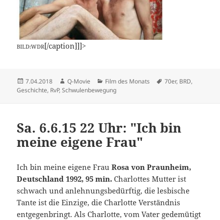
[/caption]]]>
BILD:WDR
Veröffentlicht
Autor
Kategorien
Schlagwörter
7.04.2018
Q-Movie
Film des Monats
70er
,
BRD
,
am
Geschichte
,
RvP
,
Schwulenbewegung
Sa. 6.6.15 22 Uhr: "Ich bin
meine eigene Frau"
Ich bin meine eigene Frau
Rosa von Praunheim,
Deutschland 1992, 95 min.
Charlottes Mutter ist
schwach und anlehnungsbedürftig, die lesbische
Tante ist die Einzige, die Charlotte Verständnis
entgegenbringt. Als Charlotte, vom Vater gedemütigt