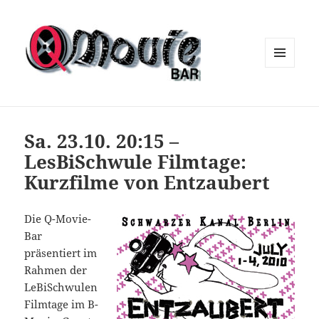
MENÜ
UND
WIDGETS
Sa. 23.10. 20:15 –
LesBiSchwule Filmtage:
Kurzfilme von Entzaubert
Die Q-Movie-
Bar
präsentiert im
Rahmen der
LeBiSchwulen
Filmtage im B-