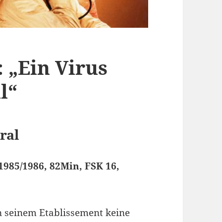
: „Ein Virus
l“
ral
985/1986, 82Min, FSK 16,
in seinem Etablissement keine