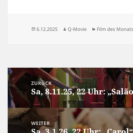
Veröffentlicht
Autor
Kategorien
6.12.2025
Q-Movie
Film des Monat
am
Beitragsnavigation
ZURÜCK
Sa, 8.11.25, 22 Uhr: „Salã
Vorheriger
Beitrag:
WEITER
Sa, 3.1.26, 22 Uhr: „Carol
Nächster