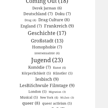
Coming Out
(18)
Derek Jarman
(6)
Deutschland
(7)
Doku
(7)
Drag Culture
(8)
Drag
(4)
Frankreich
(9)
England
(7)
Geschichte
(17)
Großstadt
(13)
Homophobie
(7)
intersexualität
(4)
Jugend
(23)
Komödie
(7)
Kunst
(4)
Körperlichkeit
(5)
Künstler
(5)
lesbisch
(9)
LesBiSchwule Filmtage
(9)
London
(5)
Migration
(3)
Musical
(5)
New York
(4)
NS-Zeit
(3)
queer
(8)
queer activism
(5)