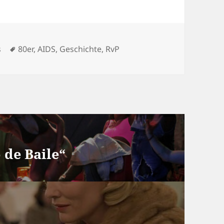
Schlagwörter
s
80er
,
AIDS
,
Geschichte
,
RvP
o de Baile“
“