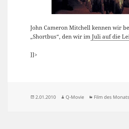
John Cameron Mitchell kennen wir be
„Shortbus“, den wir im
Juli auf die L
]]>
Veröffentlicht
Autor
Kategorien
2.01.2010
Q-Movie
Film des Monat
am