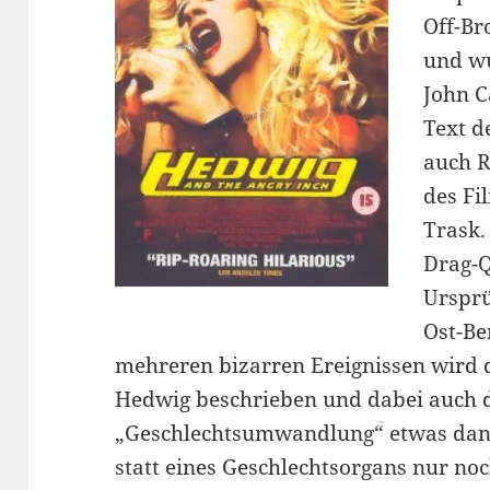
Off-Br
und wu
John C
Text d
auch R
des Fi
Trask.
Drag-
Ursprü
Ost-Be
mehreren bizarren Ereignissen wird 
Hedwig beschrieben und dabei auch d
„Geschlechtsumwandlung“ etwas dan
statt eines Geschlechtsorgans nur noc