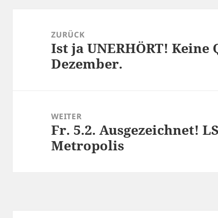
Beitragsnavigation
ZURÜCK
Ist ja UNERHÖRT! Keine 
Vorheriger
Dezember.
Beitrag:
WEITER
Fr. 5.2. Ausgezeichnet! L
Nächster
Metropolis
Beitrag: