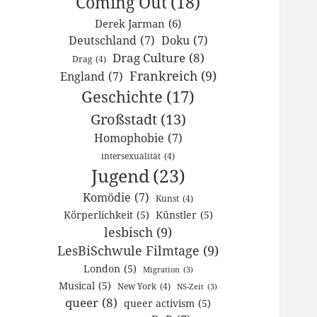
Coming Out
(18)
Derek Jarman
(6)
Deutschland
(7)
Doku
(7)
Drag Culture
(8)
Drag
(4)
Frankreich
(9)
England
(7)
Geschichte
(17)
Großstadt
(13)
Homophobie
(7)
intersexualität
(4)
Jugend
(23)
Komödie
(7)
Kunst
(4)
Körperlichkeit
(5)
Künstler
(5)
lesbisch
(9)
LesBiSchwule Filmtage
(9)
London
(5)
Migration
(3)
Musical
(5)
New York
(4)
NS-Zeit
(3)
queer
(8)
queer activism
(5)