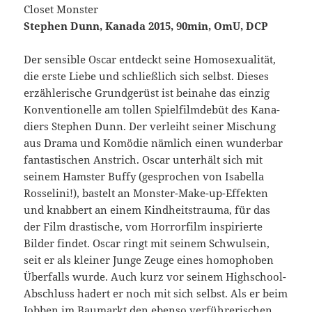
Closet Monster
Stephen Dunn, Kanada 2015, 90min, OmU, DCP
Der sensible Oscar entdeckt seine Homosexualität,
die erste Liebe und schließlich sich selbst. Dieses
erzäh­le­rische Grundgerüst ist beinahe das einzig
Konventionelle am tollen Spiel­film­debüt des Kana­
diers Stephen Dunn. Der verleiht seiner Mischung
aus Drama und Komödie nämlich einen wunderbar
fantasti­schen Anstrich. Oscar unterhält sich mit
seinem Hamster Buffy (gesprochen von Isabella
Rosselini!), bastelt an Monster-Make-up-Effekten
und knabbert an einem Kindheitstrauma, für das
der Film drastische, vom Horrorfilm inspirierte
Bilder findet. Oscar ringt mit seinem Schwulsein,
seit er als kleiner Junge Zeuge eines homophoben
Überfalls wurde. Auch kurz vor seinem Highschool-
Abschluss hadert er noch mit sich selbst. Als er beim
Jobben im Baumarkt den ebenso verführerischen