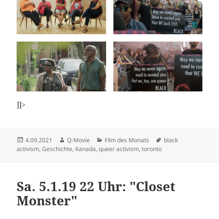
]]>
Veröffentlicht
Autor
Kategorien
Schlagwörter
4.09.2021
Q-Movie
Film des Monats
black
am
activism
,
Geschichte
,
Kanada
,
queer activism
,
toronto
Sa. 5.1.19 22 Uhr: "Closet
Monster"