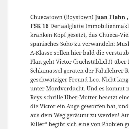
Chuecatown (Boystown)
Juan Flahn 
FSK 16
Der aalglatte Immobilienmakler
kranken Kopf gesetzt, das Chueca-Vier
spanisches Soho zu verwandeln: Musk
A-Klasse sollen hier bald die verstau
Plan geht Victor (buchstäblich!) über 
Schlamassel geraten der Fahrlehrer R
geschwätziger Freund Leo. Nicht lan
unter Mordverdacht. Und es kommt n
Reys schrille Über-Mutter besetzt ei
die Victor ein Auge geworfen hat, und
aus dem Weg geräumt zu werden! Auf
Killer“ begibt sich eine von Phobien