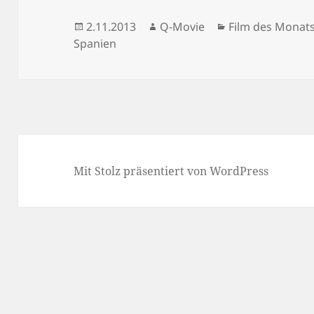
Veröffentlicht
Autor
Kategorien
2.11.2013
Q-Movie
Film des Monat
am
Spanien
Mit Stolz präsentiert von WordPress