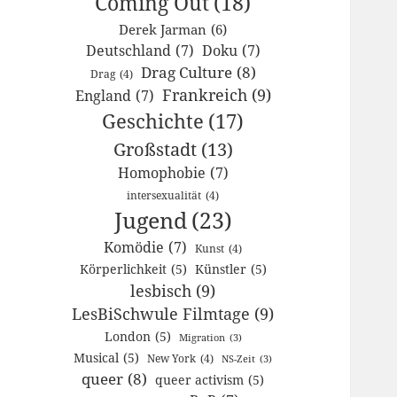
Coming Out
(18)
Derek Jarman
(6)
Deutschland
(7)
Doku
(7)
Drag Culture
(8)
Drag
(4)
Frankreich
(9)
England
(7)
Geschichte
(17)
Großstadt
(13)
Homophobie
(7)
intersexualität
(4)
Jugend
(23)
Komödie
(7)
Kunst
(4)
Körperlichkeit
(5)
Künstler
(5)
lesbisch
(9)
LesBiSchwule Filmtage
(9)
London
(5)
Migration
(3)
Musical
(5)
New York
(4)
NS-Zeit
(3)
queer
(8)
queer activism
(5)