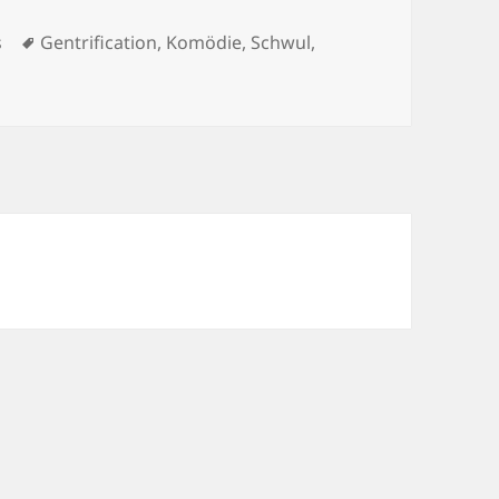
Schlagwörter
s
Gentrification
,
Komödie
,
Schwul
,