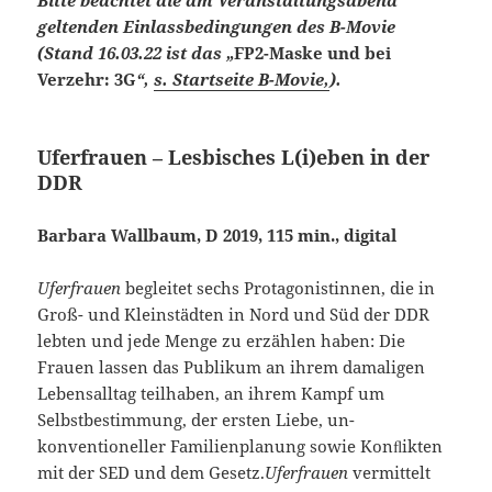
Bitte beachtet die am Veranstaltungsabend
geltenden Einlassbedingungen des B-Movie
(Stand 16.03.22 ist das „
FP2-Maske und bei
Verzehr: 3G
“,
s. Startseite B-Movie,
).
Uferfrauen – Lesbisches L(i)eben in der
DDR
Barbara Wallbaum, D 2019, 115 min., digital
Uferfrauen
begleitet sechs Prota­gonis­tin­nen, die in
Groß- und Kleinstädten in Nord und Süd der DDR
lebten und jede Menge zu erzählen haben: Die
Frauen lassen das Publikum an ihrem damaligen
Lebensalltag teilhaben, an ihrem Kampf um
Selbstbestimmung, der ersten Liebe, un­
konventioneller Familienplanung sowie Konﬂikten
mit der SED und dem Gesetz.
Uferfrauen
vermittelt