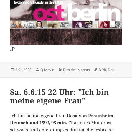
]]>
Veröffentlicht
Autor
Kategorien
Schlagwörter
2.04.2022
Q-Movie
Film des Monats
DDR
,
Doku
am
Sa. 6.6.15 22 Uhr: "Ich bin
meine eigene Frau"
Ich bin meine eigene Frau
Rosa von Praunheim,
Deutschland 1992, 95 min.
Charlottes Mutter ist
schwach und anlehnungsbedürftig, die lesbische