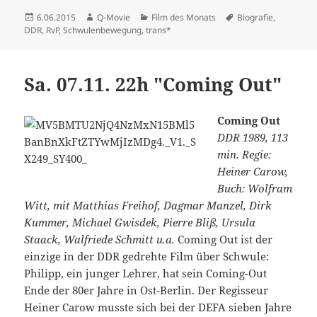
Veröffentlicht
Autor
Kategorien
Schlagwörter
6.06.2015
Q-Movie
Film des Monats
Biografie
,
am
DDR
,
RvP
,
Schwulenbewegung
,
trans*
Sa. 07.11. 22h "Coming Out"
Coming Out
DDR 1989, 113
min. Regie:
Heiner Carow,
Buch: Wolfram
Witt, mit Matthias Freihof, Dagmar Manzel, Dirk
Kummer, Michael Gwisdek, Pierre Bliß, Ursula
Staack, Walfriede Schmitt u.a.
Coming Out ist der
einzige in der DDR gedrehte Film über Schwule:
Philipp, ein junger Lehrer, hat sein Coming-Out
Ende der 80er Jahre in Ost-Berlin. Der Regisseur
Heiner Carow musste sich bei der DEFA sieben Jahre