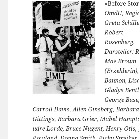
»Before Sto
Om
dU, Regie
Greta Schille
Robert
Rosen
berg,
Darsteller: R
Mae Brown
(Erzehlerin)
Bannon, Lis
Gladys Bentl
George Buse
Carroll Davis, Allen Ginsberg, Barbar
Gittings, Barbara Grier, Mabel Hampto
udre Lorde, Bruce Nugent, Henry Otis, 
Rowland, Donna Smith, Ricky Streiker