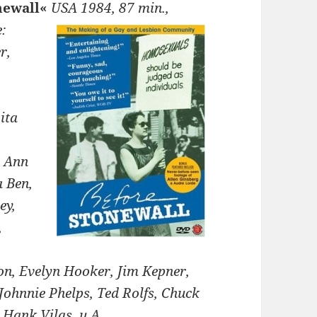
newall«
USA 1984, 87
min.,
:
r,
ita
, Ann
a Ben,
ey,
,
a
n, Evelyn Hooker, Jim Kepner,
Johnnie Phelps, Ted Rolfs, Chuck
, Hank Vilas, u.A.