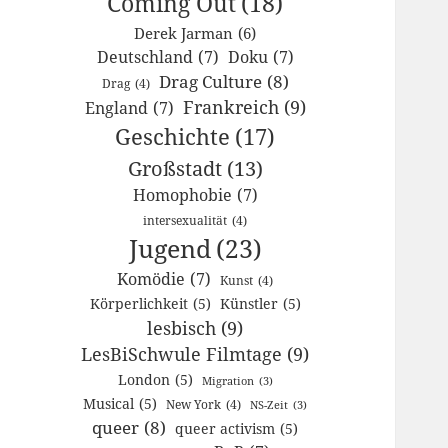
Coming Out
(18)
Derek Jarman
(6)
Deutschland
(7)
Doku
(7)
Drag Culture
(8)
Drag
(4)
Frankreich
(9)
England
(7)
Geschichte
(17)
Großstadt
(13)
Homophobie
(7)
intersexualität
(4)
Jugend
(23)
Komödie
(7)
Kunst
(4)
Körperlichkeit
(5)
Künstler
(5)
lesbisch
(9)
LesBiSchwule Filmtage
(9)
London
(5)
Migration
(3)
Musical
(5)
New York
(4)
NS-Zeit
(3)
queer
(8)
queer activism
(5)