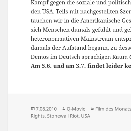
Kampf gegen die soziale und politisch
den USA. Teils mit nachgestellten Szen
tauchen wir in die Amerikanische Ges
sich Menschen damals gefühlt und gel
heteronormativen Mainstream entspr
damals der Aufstand begann, zu desse
Demos im Deutsch sprachigen Raum
Am 5.6. und am 3.7. findet leider k
Veröffentlicht
Autor
Kategorien
7.08.2010
Q-Movie
Film des Monat
am
Rights
,
Stonewall Riot
,
USA