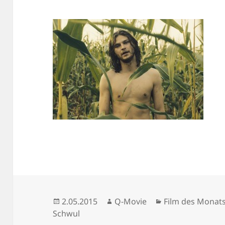
Veröffentlicht
Autor
Kategorien
2.05.2015
Q-Movie
Film des Monat
am
Schwul