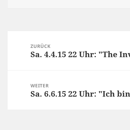
Beitragsnavigation
ZURÜCK
Sa. 4.4.15 22 Uhr: "The I
Vorheriger
Beitrag:
WEITER
Sa. 6.6.15 22 Uhr: "Ich b
Nächster
Beitrag: