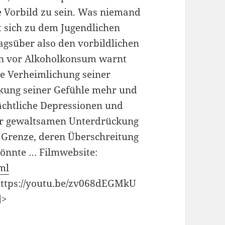
e Vor­bild zu sein. Was niemand
t sich zu dem Jugendlichen
gsüber also den vorbildlichen
hen vor Alkoholkonsum warnt
ie Verheimlichung seiner
ckung seiner Gefühle mehr und
ächtliche Depressionen und
er gewalt­samen Unterdrückung
 Gren­ze, deren Überschreitung
önnte … Filmwebsite:
ml
ttps://youtu.be/zv068dEGMkU
]>