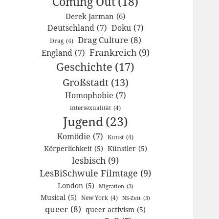
Coming Out
(18)
Derek Jarman
(6)
Deutschland
(7)
Doku
(7)
Drag Culture
(8)
Drag
(4)
Frankreich
(9)
England
(7)
Geschichte
(17)
Großstadt
(13)
Homophobie
(7)
intersexualität
(4)
Jugend
(23)
Komödie
(7)
Kunst
(4)
Körperlichkeit
(5)
Künstler
(5)
lesbisch
(9)
LesBiSchwule Filmtage
(9)
London
(5)
Migration
(3)
Musical
(5)
New York
(4)
NS-Zeit
(3)
queer
(8)
queer activism
(5)