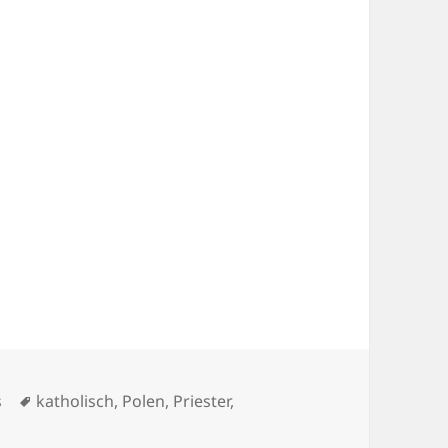
Schlagwörter
s
katholisch
,
Polen
,
Priester
,