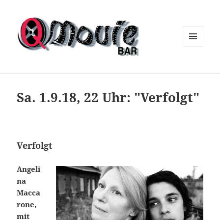
MENÜ
UND
WIDGETS
Sa. 1.9.18, 22 Uhr: "Verfolgt"
Verfolgt
Angeli
na
Macca
rone,
mit