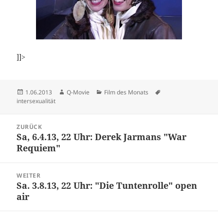
]]>
Veröffentlicht
Autor
Kategorien
Schlagwörter
1.06.2013
Q-Movie
Film des Monats
am
intersexualität
Beitragsnavigation
ZURÜCK
Sa, 6.4.13, 22 Uhr: Derek Jarmans "War
Vorheriger
Requiem"
Beitrag:
WEITER
Sa. 3.8.13, 22 Uhr: "Die Tuntenrolle" open
Nächster
air
Beitrag: