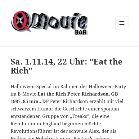
MENÜ
UND
WIDGETS
Sa. 1.11.14, 22 Uhr: "Eat the
Rich"
Halloween-Special im Rahmen der Halloween-Party
im B-Movie
Eat the Rich
Peter Richardson, GB
1987, 85 min., DF
Peter Richardson erzählt mit viel
schwarzem Humor die Geschichte einer spontan
entstandenen Gruppe von „Freaks”, die eine
Revolution in England beginnen möchte.
Revolutionsführer ist der schwule Alex, der als
Kellner im Nobelrestaurant
Bastards
gefeuert