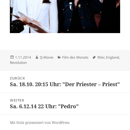
Veröffentlicht
Autor
Kategorien
Schlagwörter
1.11.2014
Q-Movie
Film des Monats
90er
,
England
,
am
Revolution
Beitragsnavigation
ZURÜCK
Sa. 18.10. 20:15 Uhr: "Der Priester – Priest"
Vorheriger
Beitrag:
WEITER
Sa. 6.12.14 22 Uhr: "Pedro"
Nächster
Beitrag:
Mit Stolz präsentiert von WordPress