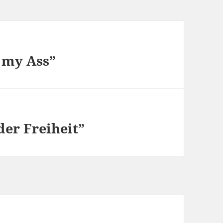
f my Ass”
der Freiheit”