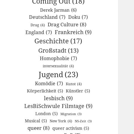
Coming Out
(18)
Derek Jarman
(6)
Deutschland
(7)
Doku
(7)
Drag Culture
(8)
Drag
(4)
Frankreich
(9)
England
(7)
Geschichte
(17)
Großstadt
(13)
Homophobie
(7)
intersexualität
(4)
Jugend
(23)
Komödie
(7)
Kunst
(4)
Körperlichkeit
(5)
Künstler
(5)
lesbisch
(9)
LesBiSchwule Filmtage
(9)
London
(5)
Migration
(3)
Musical
(5)
New York
(4)
NS-Zeit
(3)
queer
(8)
queer activism
(5)