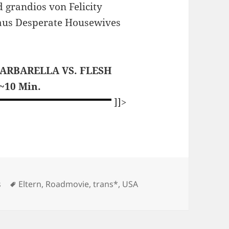
d
grandios von Felicity
 aus Desperate Housewives
ARBARELLA VS.
FLESH
~10 Min.
]]>
Schlagwörter
s
Eltern
,
Roadmovie
,
trans*
,
USA