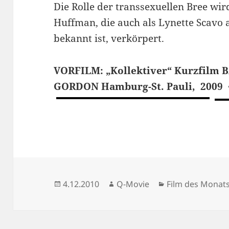
Die Rolle der transsexuellen Bree
wir
Huffman, die
auch als Lynette Scavo
bekannt ist, verkörpert.
VORFILM: „Kollektiver“ Kurzfilm
B
GORDON
Hamburg-St. Pauli, 2009 
Veröffentlicht
Autor
Kategorien
4.12.2010
Q-Movie
Film des Monat
am