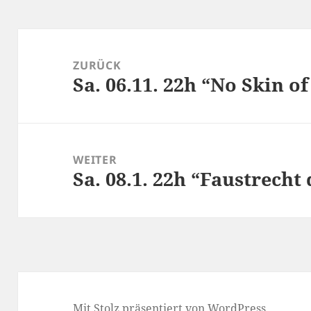
Beitragsnavigation
ZURÜCK
Sa. 06.11. 22h “No Skin o
Vorheriger
Beitrag:
WEITER
Sa. 08.1. 22h “Faustrecht 
Nächster
Beitrag:
Mit Stolz präsentiert von WordPress