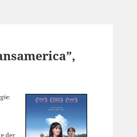
ransamerica”,
gie:
te der